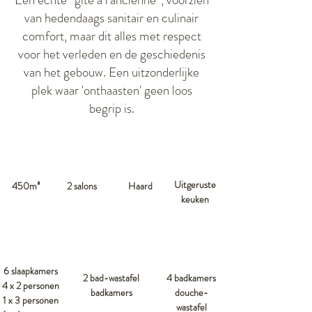
van hedendaags sanitair en culinair
comfort, maar dit alles met respect
voor het verleden en de geschiedenis
van het gebouw. Een uitzonderlijke
plek waar 'onthaasten' geen loos
begrip is.
Uitgeruste
450m
²
2 salons
Haard
keuken
6 slaapkamers
2 bad-wastafel
4 badkamers
4 x 2 personen
badkamers
douche-
1 x 3 personen
wastafel