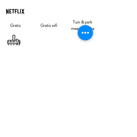
Tuin & park
Gratis
Gratis wifi
meer dan 2ha
Gratis ter
Sauna
Barbecue
plaatse
Huisdieren niet
Niet-roker
toegestaan
RESERVEER
CHATEAU - FERME DES ABYS