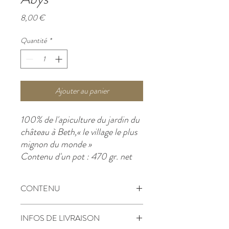
Prix
8,00 €
Quantité
*
Ajouter au panier
100% de l'apiculture du jardin du
château à Beth,
« le village le plus
mignon du monde »
Contenu d'un pot : 470 gr. net
CONTENU
Contenu d'un pot : 470 gr. net, prix
INFOS DE LIVRAISON
incluant emballage et TVA.