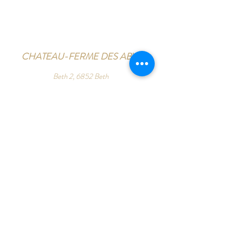
A retirer à 6852 Opont ou à 8380
Zeebrugge ou livré à domicile.
CHATEAU-FERME DES ABYS
Beth 2, 6852 Beth
Tél :
+32 (0)498 90 31 91
info@chateaufermedesabys.be